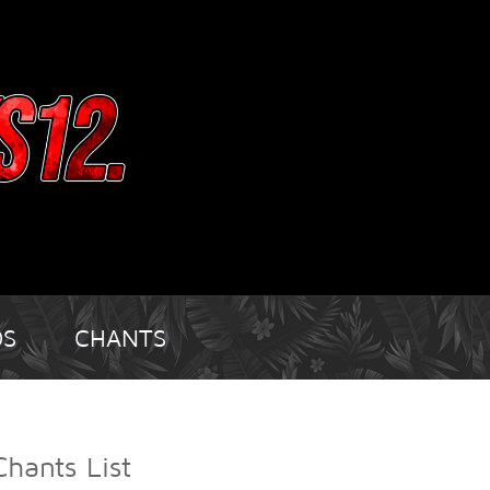
OS
CHANTS
Chants List