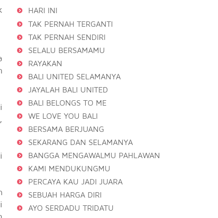
k
HARI INI
TAK PERNAH TERGANTI
TAK PERNAH SENDIRI
SELALU BERSAMAMU
a
RAYAKAN
n
BALI UNITED SELAMANYA
JAYALAH BALI UNITED
BALI BELONGS TO ME
i
WE LOVE YOU BALI
,
BERSAMA BERJUANG
SEKARANG DAN SELAMANYA
i
BANGGA MENGAWALMU PAHLAWAN
KAMI MENDUKUNGMU
PERCAYA KAU JADI JUARA
h
SEBUAH HARGA DIRI
i
AYO SERDADU TRIDATU
g