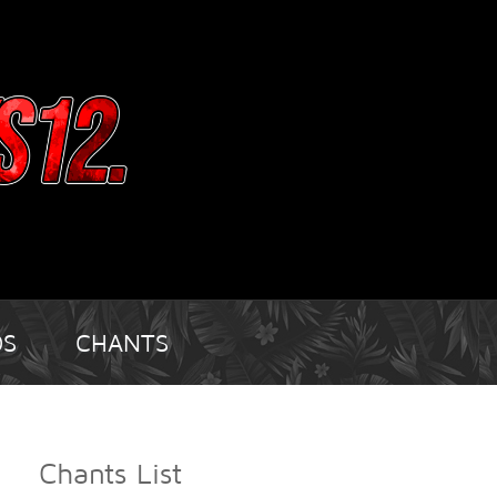
OS
CHANTS
Chants List