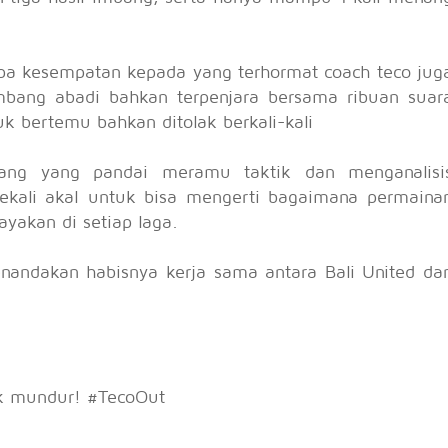
apa kesempatan kepada yang terhormat coach teco jug
ambang abadi bahkan terpenjara bersama ribuan suar
uk bertemu bahkan ditolak berkali-kali
ang yang pandai meramu taktik dan menganalisi
bekali akal untuk bisa mengerti bagaimana permaina
yakan di setiap laga.
enandakan habisnya kerja sama antara Bali United da
k mundur! #TecoOut