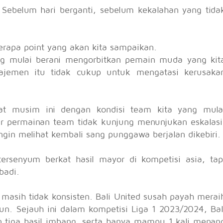
Sebelum hari berganti, sebelum kekalahan yang tida
berapa point yang akan kita sampaikan.
g mulai berani mengorbitkan pemain muda yang kit
ajemen itu tidak cukup untuk mengatasi kerusaka
at musim ini dengan kondisi team kita yang mula
r permainan team tidak kunjung menunjukan eskalasi
ngin melihat kembali sang punggawa berjalan dikebiri.
ersenyum berkat hasil mayor di kompetisi asia, tap
badi.
masih tidak konsisten. Bali United susah payah merai
un. Sejauh ini dalam kompetisi Liga 1 2023/2024, Bal
 tiga hasil imbang, serta hanya mampu 1 kali menan