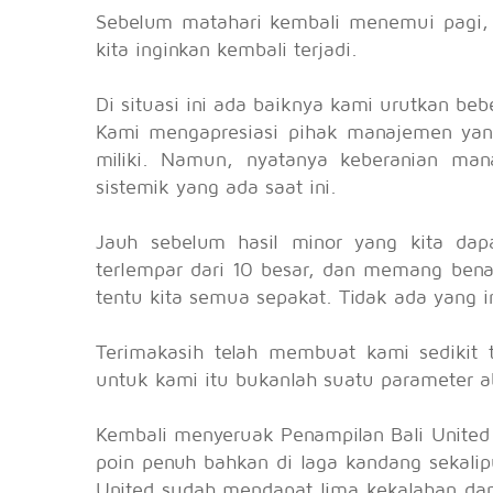
Sebelum matahari kembali menemui pagi, 
kita inginkan kembali terjadi.
Di situasi ini ada baiknya kami urutkan be
Kami mengapresiasi pihak manajemen yan
miliki. Namun, nyatanya keberanian man
sistemik yang ada saat ini.
Jauh sebelum hasil minor yang kita dap
terlempar dari 10 besar, dan memang bena
tentu kita semua sepakat. Tidak ada yang i
Terimakasih telah membuat kami sedikit t
untuk kami itu bukanlah suatu parameter a
Kembali menyeruak Penampilan Bali United 
poin penuh bahkan di laga kandang sekalip
United sudah mendapat lima kekalahan dan