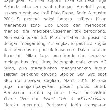
bayangkan AC Milan seperti masa keemasan tiga
Belanda atau era saat ditangani Ancelotti yang
sukses membawa trofi Piala Eropa. Serie A musim
2014-15 menjadi saksi betapa sulitnya Milan
menembus zona Liga Eropa dan mendadak
menjadi tim medioker.Klasemen tak berbohong.
Memasuki pekan 32, Milan tertahan di posisi 10
dengan mengantongi 43 angka, terpaut 30 angka
dari Juventus di puncak klasemen. Dalam urusan
finansial, Milan juga memburuk dan terpaksa
melego bus tim.Ultras, kelompok garis keras AC
Milan, pun memutuskan mengosongkan tribun
selatan belakang gawang Stadion San Siro saat
klub itu melawan Cagliari, Maret 2015. Mereka
juga mengampanyekan pesan protes untuk
Berlusconi melalui spanduk besar bertuliskan
Game Over
dan
Insert Coin & #SaveAcMilan
.
Mereka menuntut Berlusconi lebih transparan