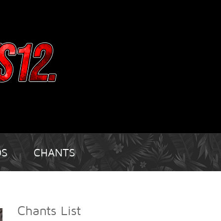
OS
CHANTS
Chants List