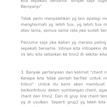
kita sepakati bersama. Simpel saja tuga
Bernyanyi".
Tidak perlu menyalahkan yg lain apalagi 
menghormati yg lebih tua, yg lebih tua 
atau lama, semua sama rata jika sudah bera
Percuma saja jika kalian yg merasa paling
sepakati bersama. Intinya kita intropeksi d
ini lalu kita sebarkan ke tmn2 di sekitar kita
3. Banyak pertanyaan dan kalimat "chant ny
Kenapa kita tidak pernah berfikir untuk
tribun". Untuk itu kami akan membuat 
berkontribusi dalam sumbangan chant, aga
chant dari tmn2. Dan di grup line chant ter
yg di usulkan. Seperti grup2 yg telah kit