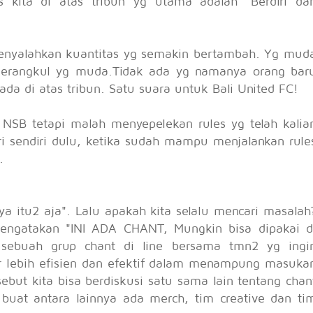
s kita di atas tribun yg utama adalah "Berdiri da
menyalahkan kuantitas yg semakin bertambah. Yg mud
merangkul yg muda.Tidak ada yg namanya orang bar
da di atas tribun. Satu suara untuk Bali United FC!
 NSB tetapi malah menyepelekan rules yg telah kalia
iri sendiri dulu, ketika sudah mampu menjalankan rule
.
a itu2 aja". Lalu apakah kita selalu mencari masalah
 mengatakan "INI ADA CHANT, Mungkin bisa dipakai d
sebuah grup chant di line bersama tmn2 yg ingi
r lebih efisien dan efektif dalam menampung masuka
sebut kita bisa berdiskusi satu sama lain tentang chan
a buat antara lainnya ada merch, tim creative dan ti